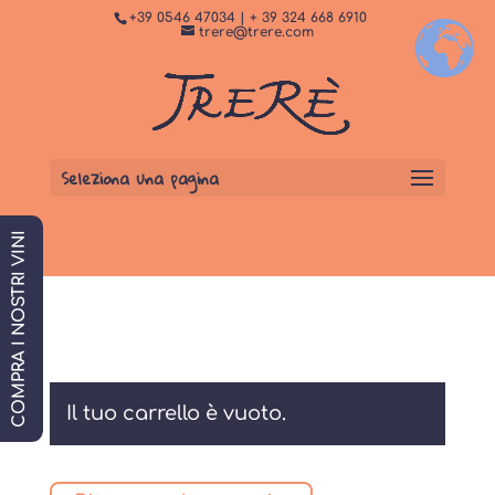
+39 0546 47034 | + 39 324 668 6910
+
Dormi da noi
PRENOTA SUBITO
trere@trere.com
Seleziona una pagina
COMPRA I NOSTRI VINI
Il tuo carrello è vuoto.