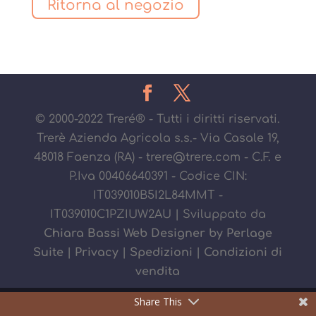
Ritorna al negozio
© 2000-2022 Treré® - Tutti i diritti riservati.
Trerè Azienda Agricola s.s.- Via Casale 19,
48018 Faenza (RA) - trere@trere.com - C.F. e
P.Iva 00406640391 - Codice CIN:
IT039010B5I2L84MMT -
IT039010C1PZIUW2AU | Sviluppato da
Chiara Bassi Web Designer by Perlage
Suite
|
Privacy
|
Spedizioni
|
Condizioni di
vendita
Share This