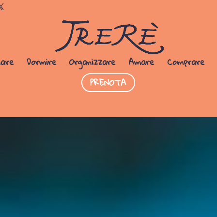
Dormi da noi
PRENOTA SUBITO
iare
Dormire
Organizzare
Amare
Comprare
PRENOTA