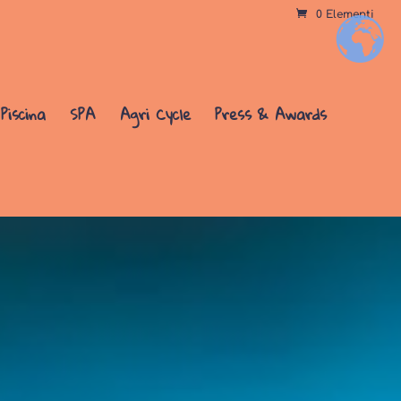
0 Elementi
+
Piscina
SPA
Agri Cycle
Press & Awards