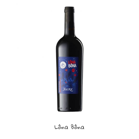
Lôna Bôna