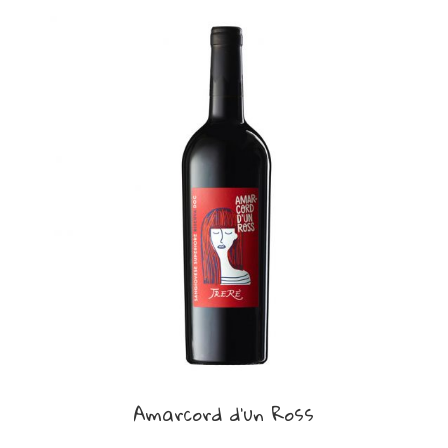
a
.
Amarcord d’un Ross