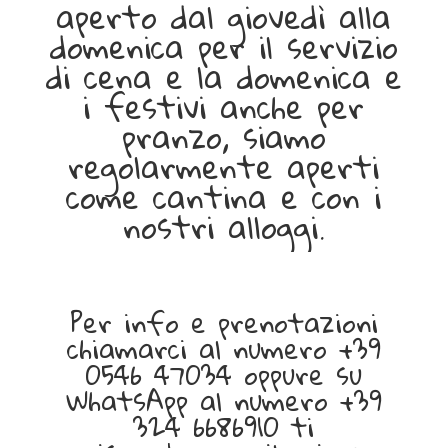
aperto dal giovedì alla
domenica per il servizio
di cena e la domenica e
i festivi anche per
pranzo, siamo
regolarmente aperti
come cantina e con i
nostri alloggi.
I
l
Per info e prenotazioni
V
chiamarci al numero +39
i
0546 47034 oppure su
a
WhatsApp al numero +39
g
324 6686910 ti
r