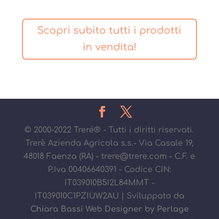
Scopri subito tutti i prodotti
in vendita!
© 2000-2022 Treré® - Tutti i diritti riservati.
Trerè Azienda Agricola s.s.- Via Casale 19,
48018 Faenza (RA) - trere@trere.com - C.F. e
P.Iva 00406640391 - Codice CIN:
IT039010B5I2L84MMT -
IT039010C1PZIUW2AU | Sviluppato da
Chiara Bassi Web Designer by Perlage
Suite
|
Privacy
|
Spedizioni
|
Condizioni di