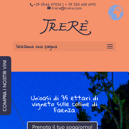
+39 0546 47034 | + 39 324 668 6910
+
Dormi da noi
PRENOTA SUBITO
trere@trere.com
Seleziona una pagina
COMPRA I NOSTRI VINI
Un'oasi di 35 ettari di
vigneto sulle colline di
Faenza
Prenota il tuo soggiorno!