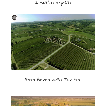
I nostri Vigneti
i
o
n
e
.
È
p
o
s
s
i
b
Foto Aerea della Tenuta
i
l
e
i
n