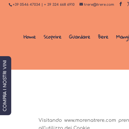
+39 0546 47034 | + 39 324 668 6910
trere@trere.com
Home
Scoprire
Guardare
Bere
Mang
COMPRA I NOSTRI VINI
.
Visitando www.morenatrere.com prend
all’utilizzo dei Cookie.