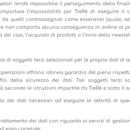
tori rende impossibile il perseguimento della finalit
mportare l’impossibilità per TreRè di eseguire il co
si da quelli contrassegnati come essenziali (quale, a
vo e non comporta alcuna conseguenza in ordine al pe
ei casi, l’acquisto di prodotti o l’invio della newslett
e di soggetti terzi selezionati per le proprie doti di af
operazioni offrono idonea garanzia del pieno rispetto
filo della sicurezza dei dati. Tali soggetti terzi s
tà secondo le istruzioni impartite da TreRè e sotto il s
o dei dati necessari ad eseguire le attività di spe
 trattamento dei dati con riguardo ai servizi di gestio
ad esso correlate;