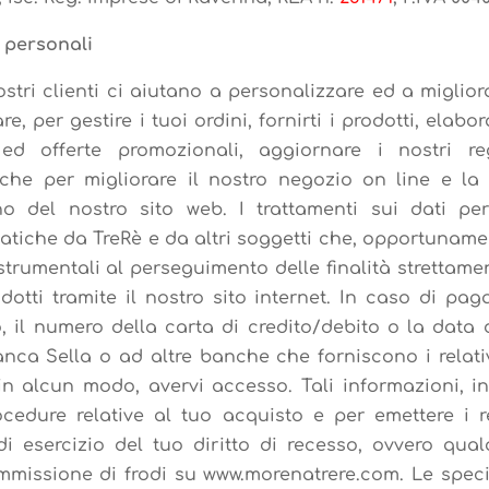
i personali
stri clienti ci aiutano a personalizzare ed a miglio
lare, per gestire i tuoi ordini, fornirti i prodotti, e
 ed offerte promozionali, aggiornare i nostri re
nche per migliorare il nostro negozio on line e la 
 del nostro sito web. I trattamenti sui dati pe
atiche da TreRè e da altri soggetti che, opportunamen
rumentali al perseguimento delle finalità strettament
odotti tramite il nostro sito internet. In caso di p
, il numero della carta di credito/debito o la data
Banca Sella o ad altre banche che forniscono i relati
in alcun modo, avervi accesso. Tali informazioni, in
edure relative al tuo acquisto e per emettere i re
 di esercizio del tuo diritto di recesso, ovvero qu
mmissione di frodi su www.morenatrere.com. Le specif