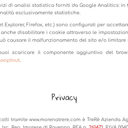
izi di analisi statistica forniti da Google Analitics: i
nalità esclusivamente statistiche.
 Explorer, Firefox, etc.) sono configurati per accettar
 anche disabilitare i cookie attraverso le impostazio
uò causare il malfunzionamento del sito e/o limitare i 
i, puoi scaricare il componente aggiuntivo del brow
gaoptout
.
Privacy
accolti tramite www.morenatrere.com è TreRè Azienda Agr
a, Isc. Reg. Imprese di Ravenna, REA n.
261471
, P.IVA 004