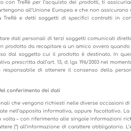
o con TreRè per l’acquisto dei prodotti, ti assicuria
artengono all’Unione Europea e che non assicurano u
 TreRè e detti soggetti di specifici contratti in c
ttare dati personali di terzi soggetti comunicati diret
un prodotto da recapitare a un amico ovvero quando 
rso dal soggetto cui il prodotto è destinato. In qu
iva prescritta dall’art. 13, d. lgs 196/2003 nel moment
lo responsabile di ottenere il consenso della person
del conferimento dei dati
onali che vengono richiesti nelle diverse occasioni di
cate nell’apposita informativa, oppure facoltativo. La
 volta – con riferimento alle singole informazioni rich
ere (*) all’informazione di carattere obbligatorio. L