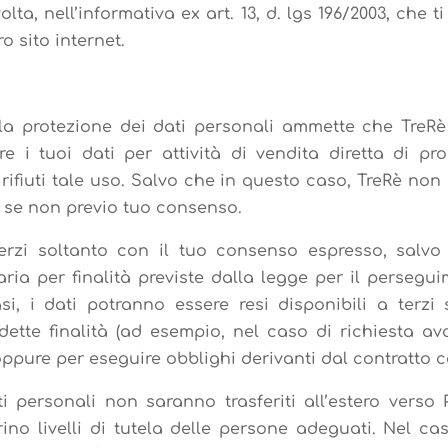
volta, nell’informativa ex art. 13, d. lgs 196/2003, che
o sito internet.
a protezione dei dati personali ammette che TreRè 
e i tuoi dati per attività di vendita diretta di pr
fiuti tale uso. Salvo che in questo caso, TreRè non po
ti se non previo tuo consenso.
erzi soltanto con il tuo consenso espresso, salvo
ia per finalità previste dalla legge per il persegui
asi, i dati potranno essere resi disponibili a terz
te finalità (ad esempio, nel caso di richiesta ava
oppure per eseguire obblighi derivanti dal contratto c
ti personali non saranno trasferiti all’estero verso 
no livelli di tutela delle persone adeguati. Nel cas