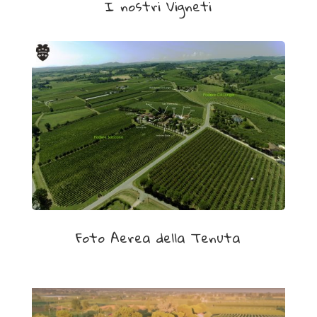
I nostri Vigneti
i
o
n
e
.
È
p
o
s
s
i
b
Foto Aerea della Tenuta
i
l
e
i
n