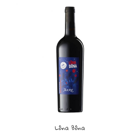
Lôna Bôna