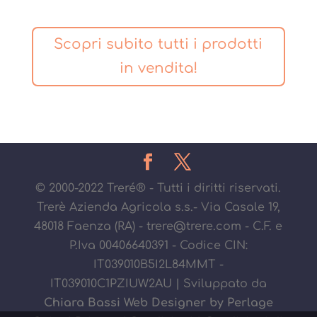
Scopri subito tutti i prodotti
in vendita!
© 2000-2022 Treré® - Tutti i diritti riservati.
Trerè Azienda Agricola s.s.- Via Casale 19,
48018 Faenza (RA) - trere@trere.com - C.F. e
P.Iva 00406640391 - Codice CIN:
IT039010B5I2L84MMT -
IT039010C1PZIUW2AU | Sviluppato da
Chiara Bassi Web Designer by Perlage