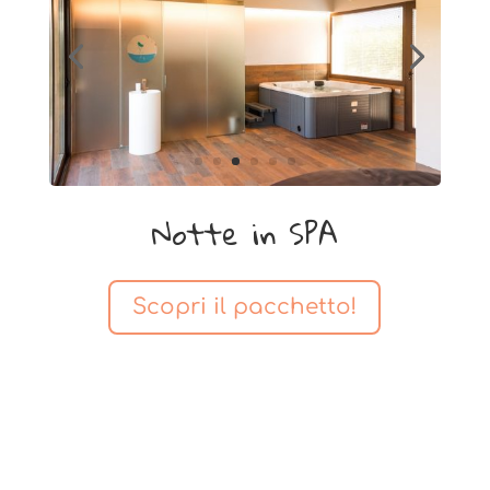
z
a
r
i
c
e
t
Notte in SPA
t
a
c
Scopri il pacchetto!
o
n
c
o
n
s
e