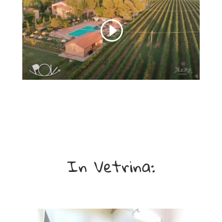
f
a
r
m
a
c
i
a
a
c
q
In Vetrina:
u
i
s
t
a