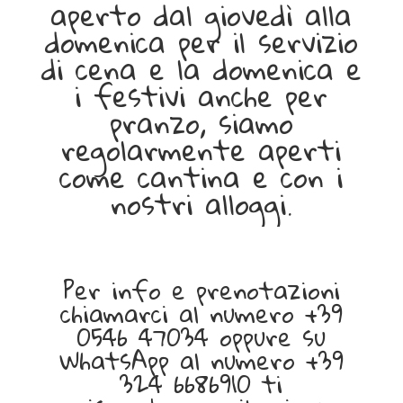
aperto dal giovedì alla
domenica per il servizio
di cena e la domenica e
i festivi anche per
pranzo, siamo
regolarmente aperti
come cantina e con i
nostri alloggi.
I
l
Per info e prenotazioni
V
chiamarci al numero +39
i
0546 47034 oppure su
a
WhatsApp al numero +39
g
324 6686910 ti
r