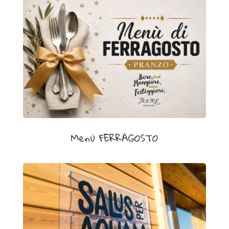
f
i
l
)
è
u
n
f
a
r
Menù FERRAGOSTO
m
a
c
o
u
t