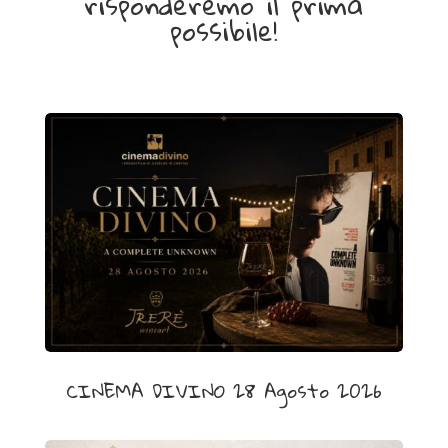
risponderemo il prima
a
possibile!
g
e
n
e
r
i
c
o
(
s
i
l
d
CINEMA DIVINO 28 Agosto 2026
e
n
a