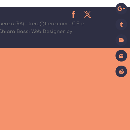
Faenza (RA) - trere@trere.com - C.F. e
Chiara Bassi Web Designer by