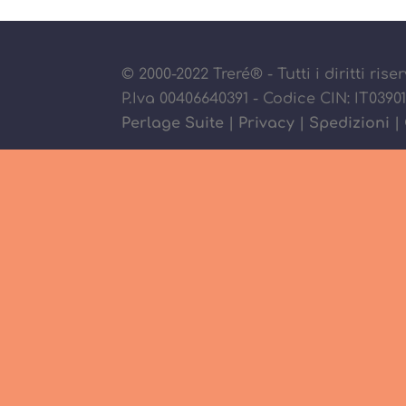
© 2000-2022 Treré® - Tutti i diritti ris
P.Iva 00406640391 - Codice CIN: IT03
Perlage Suite
|
Privacy
|
Spedizioni
|