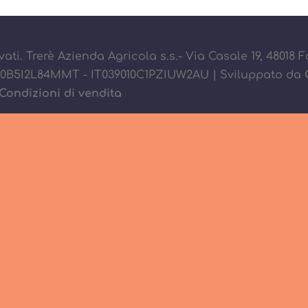
ervati. Trerè Azienda Agricola s.s.- Via Casale 19, 48018 
9010B5I2L84MMT - IT039010C1PZIUW2AU | Sviluppato da
Condizioni di vendita