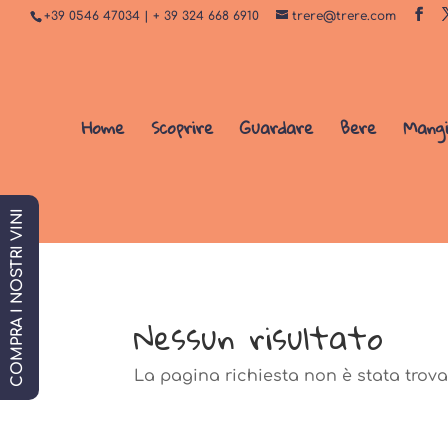
+39 0546 47034 | + 39 324 668 6910
trere@trere.com
Home
Scoprire
Guardare
Bere
Mang
COMPRA I NOSTRI VINI
Nessun risultato
La pagina richiesta non è stata trovat