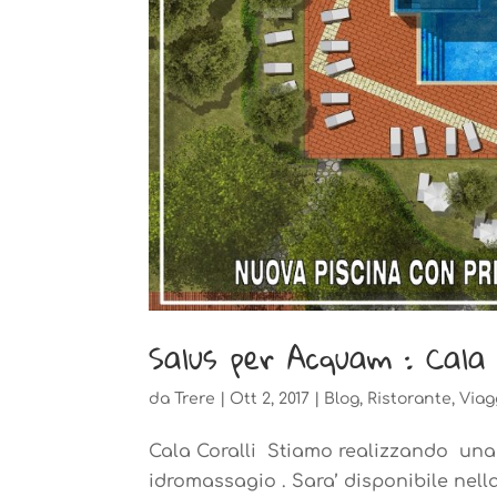
Salus per Acquam : Cala 
da
Trere
|
Ott 2, 2017
|
Blog
,
Ristorante
,
Viag
Cala Coralli Stiamo realizzando un
idromassagio . Sara’ disponibile nell