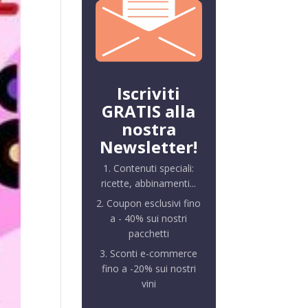
Iscriviti
GRATIS alla
nostra
Newsletter!
1. Contenuti speciali:
ricette, abbinamenti...
2. Coupon esclusivi fino
a - 40% sui nostri
pacchetti
3. Sconti e-commerce
fino a -20% sui nostri
vini