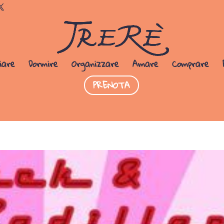
Dormi da noi
PRENOTA SUBITO
iare
Dormire
Organizzare
Amare
Comprare
PRENOTA