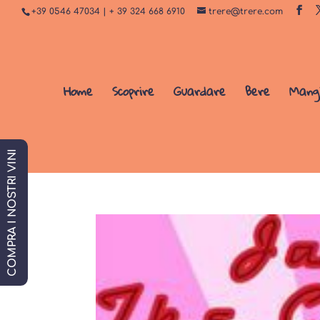
+39 0546 47034 | + 39 324 668 6910
trere@trere.com
Home
Scoprire
Guardare
Bere
Mang
COMPRA I NOSTRI VINI