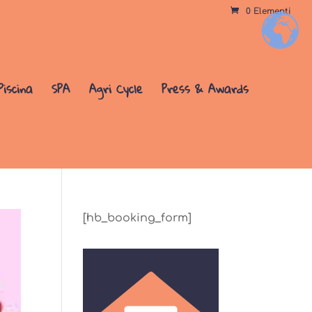
0 Elementi
+
Piscina
SPA
Agri Cycle
Press & Awards
[hb_booking_form]