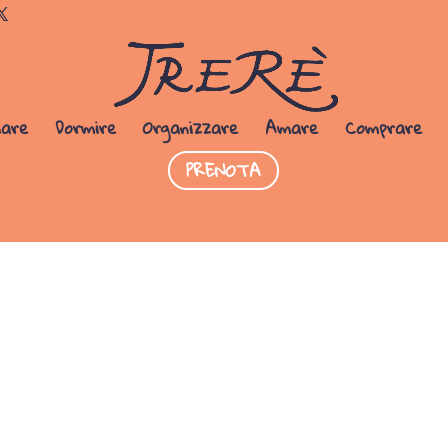
Dormi da noi
PRENOTA SUBITO
iare
Dormire
Organizzare
Amare
Comprare
PRENOTA