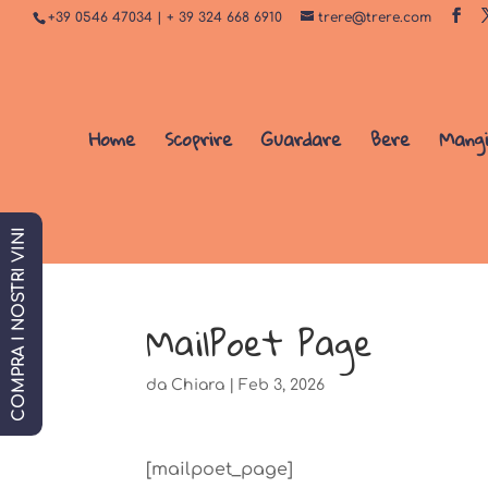
+39 0546 47034 | + 39 324 668 6910
trere@trere.com
Home
Scoprire
Guardare
Bere
Mang
COMPRA I NOSTRI VINI
MailPoet Page
da
Chiara
|
Feb 3, 2026
[mailpoet_page]