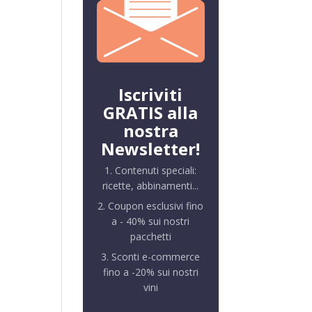
Iscriviti
GRATIS alla
nostra
Newsletter!
1. Contenuti speciali:
ricette, abbinamenti...
2. Coupon esclusivi fino
a - 40% sui nostri
pacchetti
3. Sconti e-commerce
fino a -20% sui nostri
vini