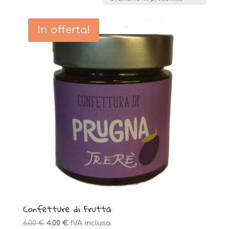
In offerta!
Confetture di Frutta
Il
Il
6.00
€
4.00
€
IVA inclusa