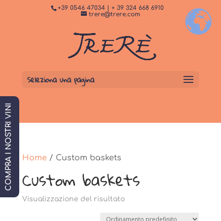
+39 0546 47034 | + 39 324 668 6910
+
Dormi da noi
PRENOTA SUBITO
trere@trere.com
Seleziona una pagina
COMPRA I NOSTRI VINI
Home
/ Custom baskets
Custom baskets
Visualizzazione del risultato