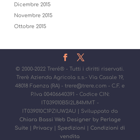
Dicembre 2015
Novembre 2015
Ottobre 2015
© 2000-2022 Treré® - Tutti i diritti riservati.
Trerè Azienda Agricola s.s.- Via Casale 19,
48018 Faenza (RA) - trere@trere.com - C.F. e
P.Iva 00406640391 - Codice CIN:
IT039010B5I2L84MMT -
IT039010C1PZIUW2AU | Sviluppato da
Chiara Bassi Web Designer by Perlage
Suite
|
Privacy
|
Spedizioni
|
Condizioni di
vendita