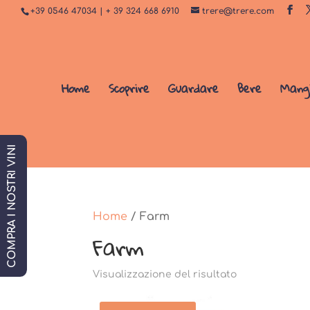
+39 0546 47034 | + 39 324 668 6910
trere@trere.com
Home
Scoprire
Guardare
Bere
Mang
COMPRA I NOSTRI VINI
Home
/ Farm
Farm
Visualizzazione del risultato