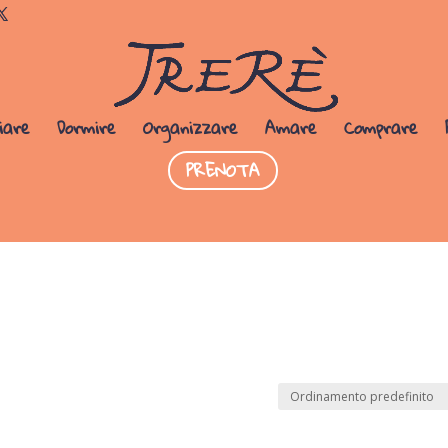
Dormi da noi
PRENOTA SUBITO
iare
Dormire
Organizzare
Amare
Comprare
PRENOTA