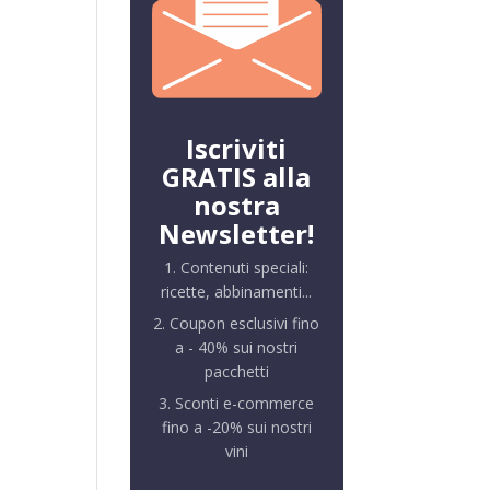
Iscriviti
GRATIS alla
nostra
Newsletter!
1. Contenuti speciali:
ricette, abbinamenti...
2. Coupon esclusivi fino
a - 40% sui nostri
pacchetti
3. Sconti e-commerce
fino a -20% sui nostri
vini