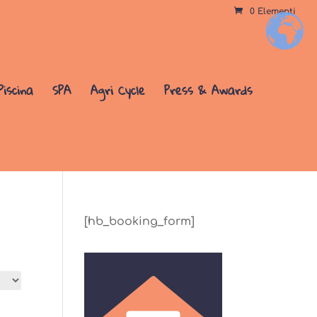
0 Elementi
+
Piscina
SPA
Agri Cycle
Press & Awards
[hb_booking_form]