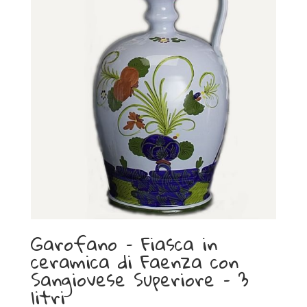
Garofano – Fiasca in
ceramica di Faenza con
Sangiovese Superiore – 3
litri