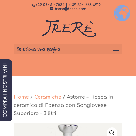
+39 0546 47034 | + 39 324 668 6910
+
Dormi da noi
PRENOTA SUBITO
trere@trere.com
Seleziona una pagina
COMPRA I NOSTRI VINI
Home
/
Ceramiche
/ Astorre – Fiasca in
ceramica di Faenza con Sangiovese
Superiore – 3 litri