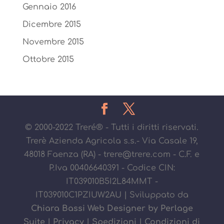
Gennaio 2016
Dicembre 2015
Novembre 2015
Ottobre 2015
© 2000-2022 Treré® - Tutti i diritti riservati.
Trerè Azienda Agricola s.s.- Via Casale 19,
48018 Faenza (RA) - trere@trere.com - C.F. e
P.Iva 00406640391 - Codice CIN:
IT039010B5I2L84MMT -
IT039010C1PZIUW2AU | Sviluppato da
Chiara Bassi Web Designer by Perlage
Suite
|
Privacy
|
Spedizioni
|
Condizioni di