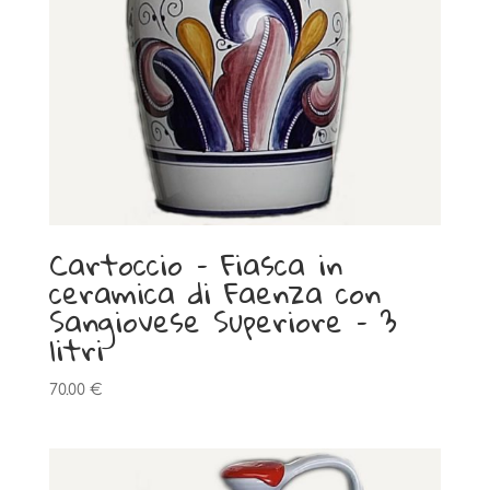
Cartoccio – Fiasca in
ceramica di Faenza con
Sangiovese Superiore – 3
litri
70.00
€