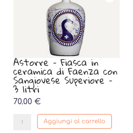
Astorre – Fiasca in
ceramica di Faenza con
Sangiovese Superiore –
3 litri
70.00
€
Astorre
Aggiungi al carrello
-