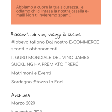
Abbiamo a cuore la tua sicurezza... e
odiamo chi ci intasa la nostra casella e-
mail! Non ti invieremo spam ;)
Racconti di vini, viaggi & cucine
#iobevoItaliano Dal nostro E-COMMERCE
sconti e abbonamenti
Il GURU MONDIALE DEL VINO JAMES
SUCKLING HA PREMIATO TRERÉ
Matrimoni e Eventi
Sardegna :Stazzo la Foci
Archives
Marzo 2020
Novembre 2019