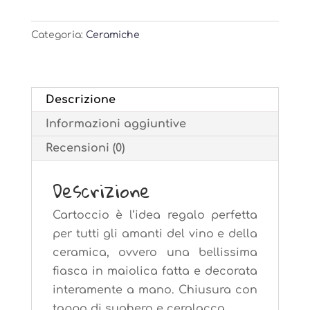
Fiasca
in
Categoria:
Ceramiche
ceramica
di
Faenza
con
Descrizione
Sangiovese
Informazioni aggiuntive
Superiore
Recensioni (0)
-
3
Descrizione
litri
quantità
Cartoccio è l’idea regalo perfetta
per tutti gli amanti del vino e della
ceramica, ovvero una bellissima
fiasca in maiolica fatta e decorata
interamente a mano. Chiusura con
tappo di sughero e ceralacca.