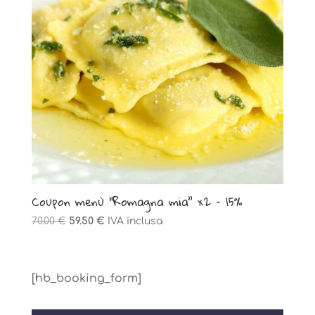
Coupon menù “Romagna mia” x2 – 15%
Il
Il
70.00
€
59.50
€
IVA inclusa
prezzo
prezzo
originale
attuale
era:
è:
[hb_booking_form]
70.00 €.
59.50 €.