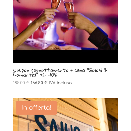
Coupon pernottamento + cena “Golosi &
Romantici” x2 -10%
Il
Il
185.00
€
166.50
€
IVA inclusa
prezzo
prezzo
originale
attuale
era:
è:
In offerta!
185.00 €.
166.50 €.