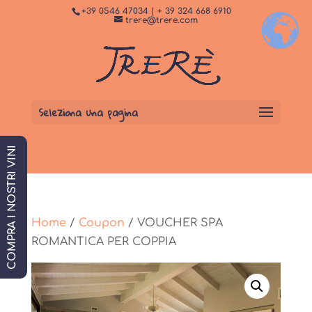
+39 0546 47034 | + 39 324 668 6910
+
Dormi da noi
PRENOTA SUBITO
trere@trere.com
Seleziona una pagina
COMPRA I NOSTRI VINI
Home
/
Coupon
/ VOUCHER SPA
ROMANTICA PER COPPIA