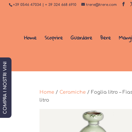
+39 0546 47034 | + 39 324 668 6910
trere@trere.com
Home
Scoprire
Guardare
Bere
Mang
COMPRA I NOSTRI VINI
Home
/
Ceramiche
/ Foglia litro – F
litro