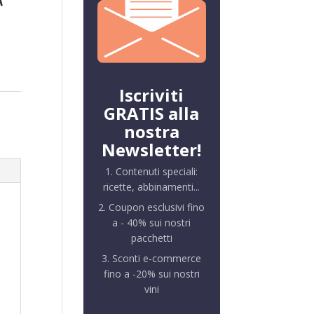
Iscriviti
GRATIS alla
nostra
Newsletter!
1. Contenuti speciali:
ricette, abbinamenti...
2. Coupon esclusivi fino
a - 40% sui nostri
pacchetti
3. Sconti e-commerce
fino a -20% sui nostri
vini