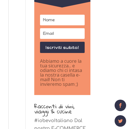
Iscriviti subito!
Abbiamo a cuore la
tua sicurezza... e
odiamo chi ci intasa
la nostra casella e-
mail! Non ti
invieremo spam ;)
0
Shares
Racconti di vini,
viaggi & cucine
#iobevoItaliano Dal
nostro E-COMMERCE