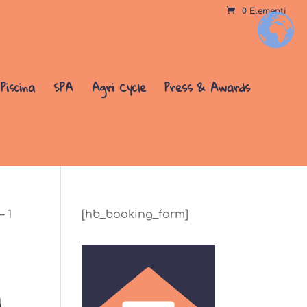
0 Elementi
+
Piscina
SPA
Agri Cycle
Press & Awards
– 1
[hb_booking_form]
n
1