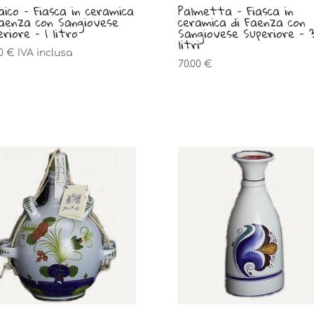
aico – Fiasca in ceramica
Palmetta – Fiasca in
Faenza con Sangiovese
ceramica di Faenza con
riore – 1 litro
Sangiovese Superiore – 
litri
00
€
IVA inclusa
70.00
€