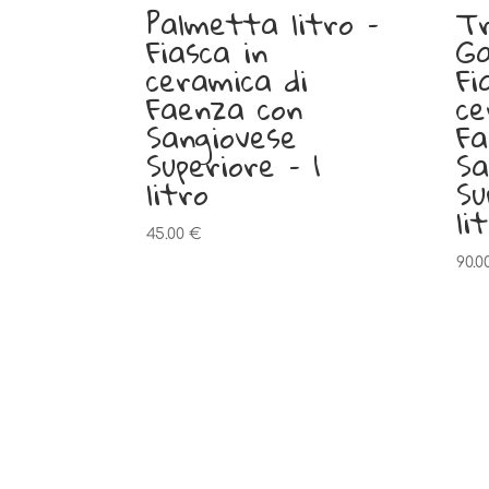
Palmetta litro –
Tr
Fiasca in
Ga
ceramica di
Fi
Faenza con
ce
Sangiovese
Fa
Superiore – 1
Sa
litro
Su
lit
45.00
€
90.0