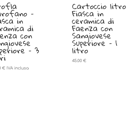
ofla
Cartoccio litro
rofano –
Fiasca in
asca in
ceramica di
ramica di
Faenza con
enza con
Sangiovese
ngiovese
Superiore – 1
periore – 3
litro
ri
45.00
€
0
€
IVA inclusa