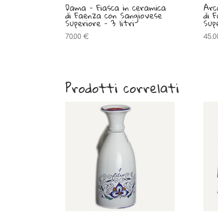
Dama – Fiasca in ceramica
Arc
di Faenza con Sangiovese
di 
Superiore – 3 litri
Supe
70.00
€
45.
Prodotti correlati