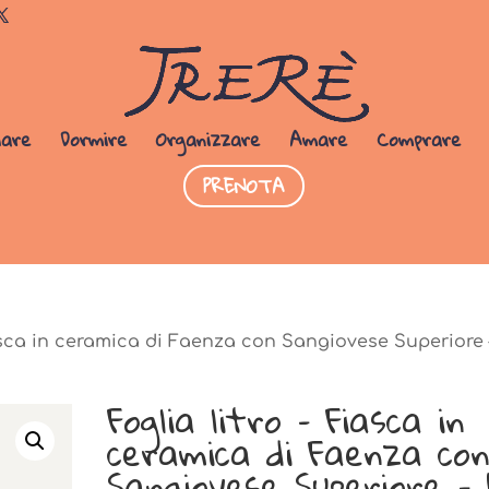
Dormi da noi
PRENOTA SUBITO
iare
Dormire
Organizzare
Amare
Comprare
PRENOTA
iasca in ceramica di Faenza con Sangiovese Superiore 
Foglia litro – Fiasca in
ceramica di Faenza co
Sangiovese Superiore – 