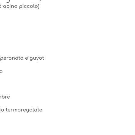
d acino piccolo)
peronato e guyot
ha
mbre
aio termoregolate