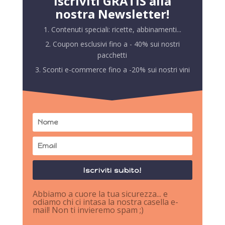
Iscriviti GRATIS alla
nostra Newsletter!
1. Contenuti speciali: ricette, abbinamenti...
2. Coupon esclusivi fino a - 40% sui nostri
pacchetti
3. Sconti e-commerce fino a -20% sui nostri vini
Iscriviti subito!
Abbiamo a cuore la tua sicurezza... e
odiamo chi ci intasa la nostra casella e-
mail! Non ti invieremo spam ;)