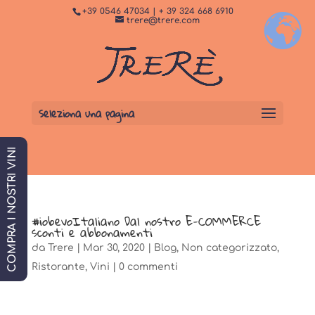
+39 0546 47034 | + 39 324 668 6910
+
Dormi da noi
PRENOTA SUBITO
trere@trere.com
Seleziona una pagina
COMPRA I NOSTRI VINI
#iobevoItaliano Dal nostro E-COMMERCE
sconti e abbonamenti
da
Trere
|
Mar 30, 2020
|
Blog
,
Non categorizzato
,
Ristorante
,
Vini
|
0 commenti