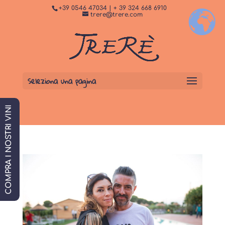
+39 0546 47034 | + 39 324 668 6910
+
Dormi da noi
PRENOTA SUBITO
trere@trere.com
Seleziona una pagina
COMPRA I NOSTRI VINI