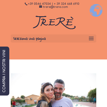
+39 0546 47034 | + 39 324 668 6910
+
Dormi da noi
PRENOTA SUBITO
trere@trere.com
Seleziona una pagina
COMPRA I NOSTRI VINI