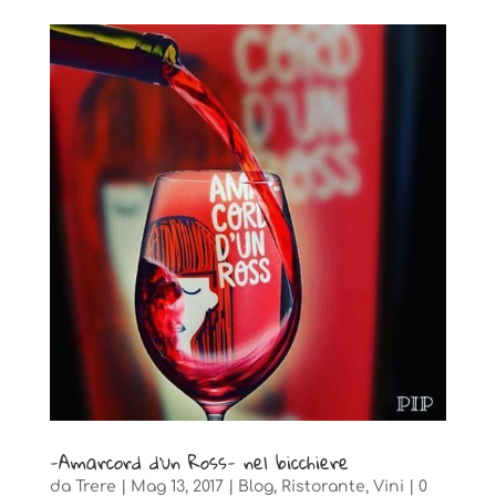
-Amarcord d’un Ross- nel bicchiere
da
Trere
|
Mag 13, 2017
|
Blog
,
Ristorante
,
Vini
|
0