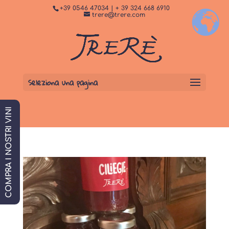
+39 0546 47034 | + 39 324 668 6910
+
Dormi da noi
PRENOTA SUBITO
trere@trere.com
Seleziona una pagina
COMPRA I NOSTRI VINI