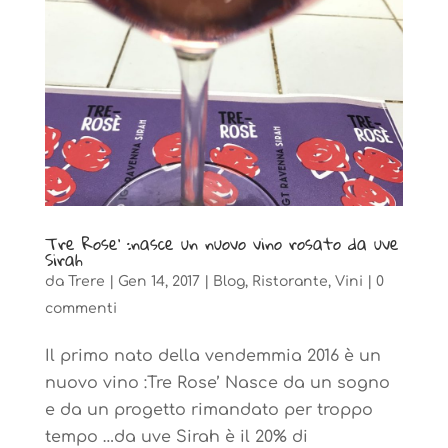
Tre Rose’ :nasce un nuovo vino rosato da uve
Sirah
da
Trere
|
Gen 14, 2017
|
Blog
,
Ristorante
,
Vini
|
0
commenti
Il primo nato della vendemmia 2016 è un
nuovo vino :Tre Rose’ Nasce da un sogno
e da un progetto rimandato per troppo
tempo …da uve Sirah è il 20% di