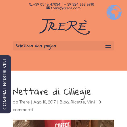
+39 0546 47034 | + 39 324 668 6910
+
Dormi da noi
PRENOTA SUBITO
trere@trere.com
Seleziona una pagina
COMPRA I NOSTRI VINI
Nettare di Ciliegie
da
Trere
|
Ago 10, 2017
|
Blog
,
Ricette
,
Vini
|
0
commenti