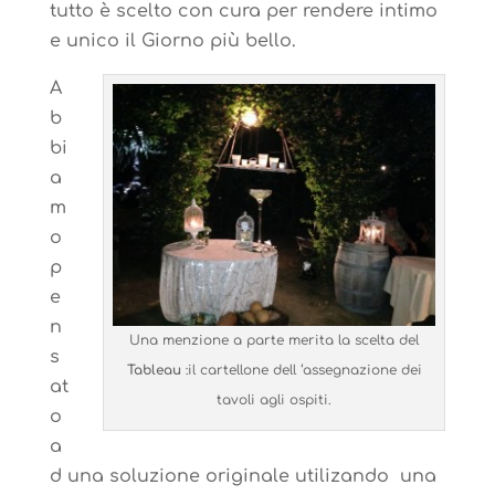
tutto è scelto con cura per rendere intimo
e unico il Giorno più bello.
A
b
bi
a
m
o
p
e
n
Una menzione a parte merita la scelta del
s
Tableau
:il cartellone dell ‘assegnazione dei
at
tavoli agli ospiti.
o
a
d una soluzione originale utilizando una