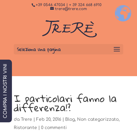
+39 0546 47034 | + 39 324 668 6910
+
Dormi da noi
PRENOTA SUBITO
trere@trere.com
Seleziona una pagina
COMPRA I NOSTRI VINI
I particolari fanno la
differenza!?
da
Trere
|
Feb 20, 2016
|
Blog
,
Non categorizzato
,
Ristorante
|
0 commenti