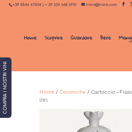
+39 0546 47034 | + 39 324 668 6910
trere@trere.com
Home
Scoprire
Guardare
Bere
Mang
COMPRA I NOSTRI VINI
Home
/
Ceramiche
/ Cartoccio – Fias
litri