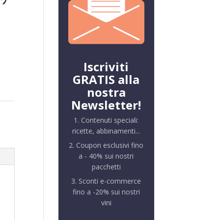
Iscriviti
GRATIS alla
nostra
Newsletter!
1. Contenuti speciali:
ricette, abbinamenti...
2. Coupon esclusivi fino
a - 40% sui nostri
pacchetti
3. Sconti e-commerce
fino a -20% sui nostri
vini