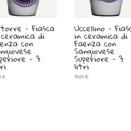
torre – Fiasca
Uccellino – Fias
 ceramica di
in ceramica di
enza con
Faenza con
ngiovese
Sangiovese
periore – 3
Superiore – 3
ri
litri
0
€
90.00
€