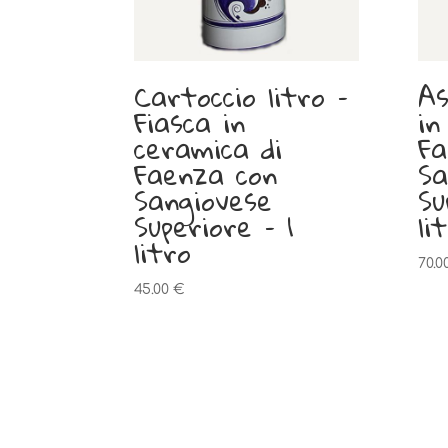
Cartoccio litro –
As
Fiasca in
in
ceramica di
Fa
Faenza con
Sa
Sangiovese
Su
Superiore – 1
lit
litro
70.0
45.00
€