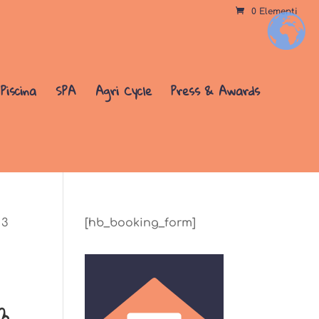
0 Elementi
+
Piscina
SPA
Agri Cycle
Press & Awards
 3
[hb_booking_form]
n
3