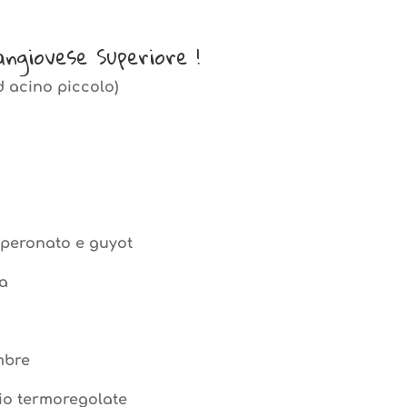
quantità
ngiovese Superiore !
d acino piccolo)
peronato e guyot
ha
mbre
aio termoregolate