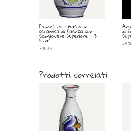
Palmetta – Fiasca in
Arc
ceramica di Faenza con
di 
Sangiovese Superiore – 3
Supe
litri
45.
70.00
€
Prodotti correlati