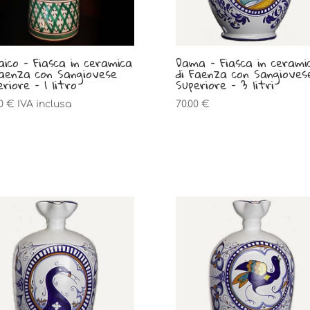
aico – Fiasca in ceramica
Dama – Fiasca in cerami
Faenza con Sangiovese
di Faenza con Sangioves
riore – 1 litro
Superiore – 3 litri
00
€
IVA inclusa
70.00
€