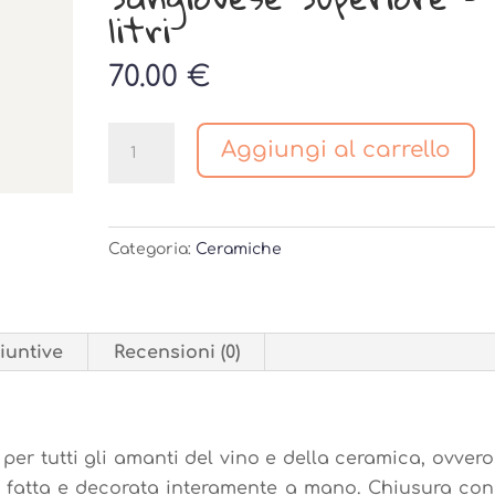
litri
70.00
€
Cartoccio
Aggiungi al carrello
-
Fiasca
in
Categoria:
Ceramiche
ceramica
di
Faenza
con
iuntive
Recensioni (0)
Sangiovese
Superiore
-
 per tutti gli amanti del vino e della ceramica, ovvero
3
a fatta e decorata interamente a mano. Chiusura con
litri