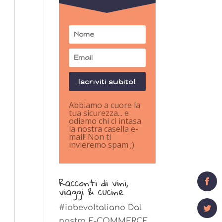
Iscriviti subito!
Abbiamo a cuore la
tua sicurezza... e
odiamo chi ci intasa
la nostra casella e-
mail! Non ti
invieremo spam ;)
0
Shares
Racconti di vini,
viaggi & cucine
#iobevoItaliano Dal
nostro E-COMMERCE