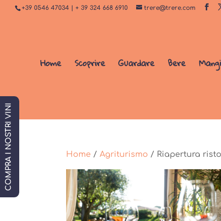
+39 0546 47034 | + 39 324 668 6910
trere@trere.com
Home
Scoprire
Guardare
Bere
Mang
COMPRA I NOSTRI VINI
Home
/
Agriturismo
/ Riapertura rist