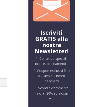
Iscriviti
GRATIS alla
nostra
Newsletter!
1. Contenuti speciali:
ricette, abbinamenti...
2. Coupon esclusivi fino
a - 40% sui nostri
pacchetti
3. Sconti e-commerce
fino a -20% sui nostri
vini