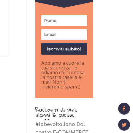
Iscriviti subito!
Abbiamo a cuore la
tua sicurezza... e
odiamo chi ci intasa
la nostra casella e-
mail! Non ti
invieremo spam ;)
0
Shares
Racconti di vini,
viaggi & cucine
#iobevoItaliano Dal
nostro E-COMMERCE