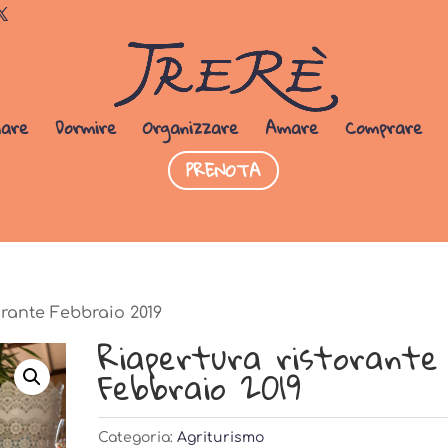
Dormi da noi
PRENOTA SUBITO
iare
Dormire
Organizzare
Amare
Comprare
PRENOTA
orante Febbraio 2019
Riapertura ristorante
Febbraio 2019
Categoria:
Agriturismo