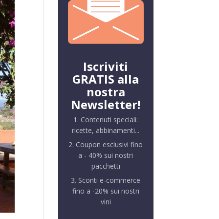
Iscriviti
GRATIS alla
nostra
Newsletter!
1. Contenuti speciali:
ricette, abbinamenti...
2. Coupon esclusivi fino
a - 40% sui nostri
pacchetti
3. Sconti e-commerce
fino a -20% sui nostri
vini