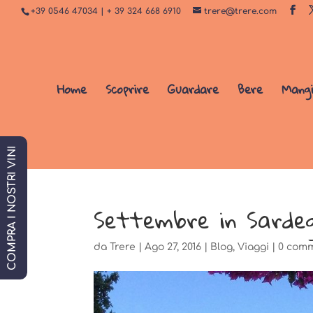
+39 0546 47034 | + 39 324 668 6910
trere@trere.com
Home
Scoprire
Guardare
Bere
Mang
COMPRA I NOSTRI VINI
Settembre in Sardeg
da
Trere
|
Ago 27, 2016
|
Blog
,
Viaggi
|
0 com