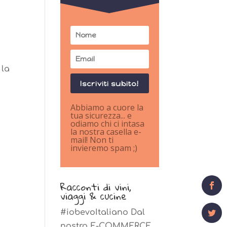
 la
Iscriviti subito!
Abbiamo a cuore la
tua sicurezza... e
odiamo chi ci intasa
la nostra casella e-
mail! Non ti
invieremo spam ;)
1
Shares
Racconti di vini,
viaggi & cucine
#iobevoItaliano Dal
nostro E-COMMERCE