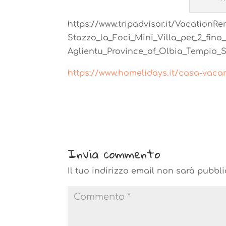
https://www.tripadvisor.it/VacationR
Stazzo_la_Foci_Mini_Villa_per_2_fino
Aglientu_Province_of_Olbia_Tempio_S
https://www.homelidays.it/casa-vaca
Invia commento
Il tuo indirizzo email non sarà pubbli