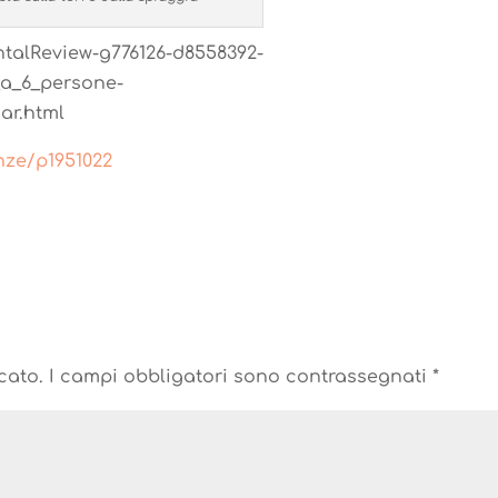
entalReview-g776126-d8558392-
_a_6_persone-
ar.html
nze/p1951022
cato.
I campi obbligatori sono contrassegnati
*