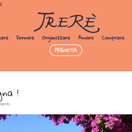
Dormi da noi
PRENOTA SUBITO
iare
Dormire
Organizzare
Amare
Comprare
PRENOTA
na !
menti