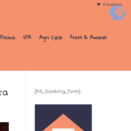
0 Elementi
+
Piscina
SPA
Agri Cycle
Press & Awards
ta
[hb_booking_form]