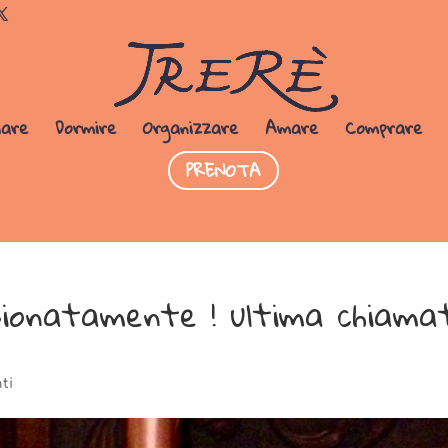
Dormi da noi
PRENOTA SUBITO
iare
Dormire
Organizzare
Amare
Comprare
PRENOTA
sionatamente ! ultima chiama
ti