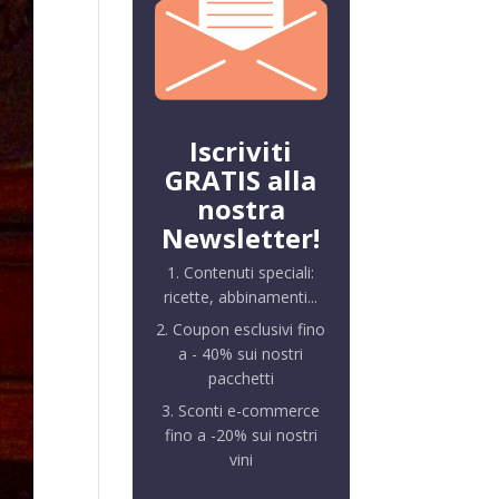
Iscriviti
GRATIS alla
nostra
Newsletter!
1. Contenuti speciali:
ricette, abbinamenti...
2. Coupon esclusivi fino
a - 40% sui nostri
pacchetti
3. Sconti e-commerce
fino a -20% sui nostri
vini