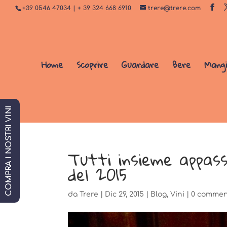
+39 0546 47034 | + 39 324 668 6910
trere@trere.com
Home
Scoprire
Guardare
Bere
Mang
COMPRA I NOSTRI VINI
Tutti insieme appas
del 2015
da
Trere
|
Dic 29, 2015
|
Blog
,
Vini
|
0 commen