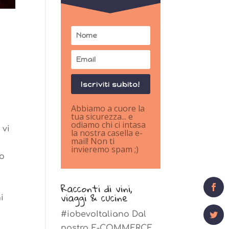
Iscriviti subito!
Abbiamo a cuore la
tua sicurezza... e
odiamo chi ci intasa
 vi
la nostra casella e-
mail! Non ti
invieremo spam ;)
no
0
Shares
Racconti di vini,
viaggi & cucine
i
#iobevoItaliano Dal
nostro E-COMMERCE