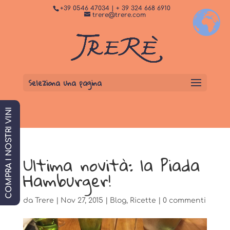
+39 0546 47034 | + 39 324 668 6910
+
Dormi da noi
PRENOTA SUBITO
trere@trere.com
Seleziona una pagina
COMPRA I NOSTRI VINI
Ultima novità: la Piada
Hamburger!
da
Trere
|
Nov 27, 2015
|
Blog
,
Ricette
|
0 commenti